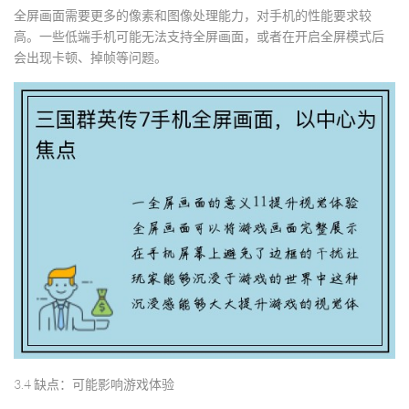
全屏画面需要更多的像素和图像处理能力，对手机的性能要求较
高。一些低端手机可能无法支持全屏画面，或者在开启全屏模式后
会出现卡顿、掉帧等问题。
3.4 缺点：可能影响游戏体验