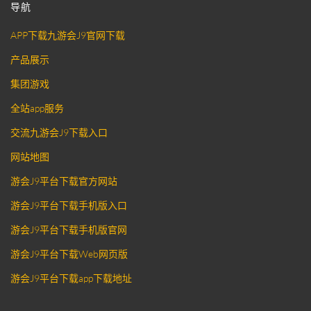
导航
APP下载九游会J9官网下载
产品展示
集团游戏
全站app服务
交流九游会J9下载入口
网站地图
游会J9平台下载官方网站
游会J9平台下载手机版入口
游会J9平台下载手机版官网
游会J9平台下载Web网页版
游会J9平台下载app下载地址