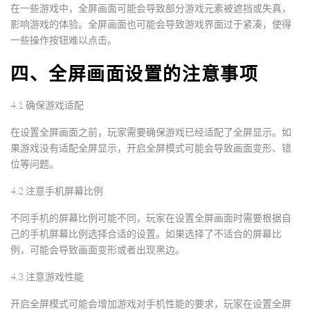
在一些游戏中，全屏画面可能会导致部分游戏元素被遮挡或失真，
影响游戏的体验。全屏画面也可能会导致游戏界面过于紧凑，使得
一些操作按钮难以点击。
四、全屏画面设置的注意事项
4.1 确保游戏适配
在设置全屏画面之前，玩家需要确保游戏已经适配了全屏显示。如
果游戏没有适配全屏显示，开启全屏模式可能会导致画面变形、错
位等问题。
4.2 注意手机屏幕比例
不同手机的屏幕比例可能不同，玩家在设置全屏画面时需要根据自
己的手机屏幕比例选择合适的设置。如果选择了不适合的屏幕比
例，可能会导致画面变形或者出现黑边。
4.3 注意游戏性能
开启全屏模式可能会增加游戏对手机性能的要求，玩家在设置全屏